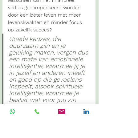
Misschien kan het financieel 
verlies gecompenseerd worden 
door een béter leven met meer 
levenskwaliteit en minder focus 
op zakelijk succes? 
Goede keuzes, die 
duurzaam zijn en je 
gelukkig maken, vergen dus 
een mate van emotionele 
intelligentie, waarmee jij je 
in jezelf en anderen inleeft 
en goed op die gevoelens 
inspeelt, alsook spirituele 
intelligentie, waarmee je 
beslist wat voor jou zin 
heeft en wat van waarde is.
Te vaak hangen onze keuzes 
enkel 
af van rationele vragen, zoals: 
“
wat zal mij helpen mijn doel (bv. 
inkomen, groei) te behalen 