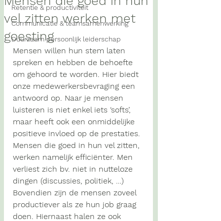
Mensen die goed in hun
Retentie & productiviteit
vel zitten werken met
Communicatie & teamsamenwerking
goesting
Duurzaam persoonlijk leiderschap
Mensen willen hun stem laten 
spreken en hebben de behoefte 
om gehoord te worden. Hier biedt 
onze medewerkersbevraging een 
antwoord op. Naar je mensen 
luisteren is niet enkel iets ‘softs’, 
maar heeft ook een onmiddelijke 
positieve invloed op de prestaties. 
Mensen die goed in hun vel zitten, 
werken namelijk efficiënter. Men 
verliest zich bv. niet in nutteloze 
dingen (discussies, politiek, …) 
Bovendien zijn de mensen zoveel 
productiever als ze hun job graag 
doen. Hiernaast halen ze ook 