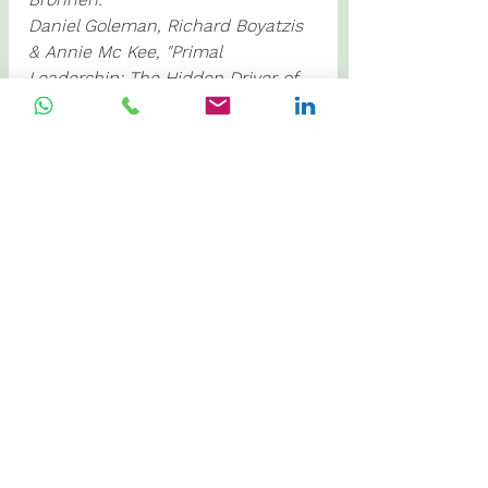
Daniel Goleman, Richard Boyatzis 
& Annie Mc Kee, "Primal 
Leadership: The Hidden Driver of 
Great Performance", Harvard 
Business Review, 2001 
(
https://hbr.org/2001/12/primal-
leadership-the-hidden-driver-of-
great-performance
)
Boatzis, RE, Koenig, K, Lowe M, 
Matthew, B., Passareli, AP, Stoller, 
J & Phillips M, 2012, "Examination 
of the neural substrates aroused 
in experiences with resonant & 
dissonant leaders", Leadership 
Quarterly
Jack, A., et al., 2012, "fMRI reveals 
reciprocal inhibition between 
social & physical cognitive 