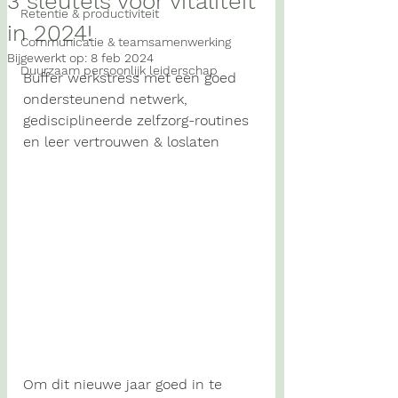
3 sleutels voor vitaliteit
Retentie & productiviteit
in 2024!
Communicatie & teamsamenwerking
Bijgewerkt op:
8 feb 2024
Duurzaam persoonlijk leiderschap
Buffer werkstress met een goed 
ondersteunend netwerk, 
gedisciplineerde zelfzorg-routines 
en leer vertrouwen & loslaten
Om dit nieuwe jaar goed in te 