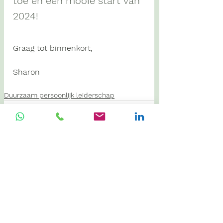
toe en een mooie start van 
2024!
Graag tot binnenkort,
Sharon
Duurzaam persoonlijk leiderschap
Alles weergeven
Recente blogposts