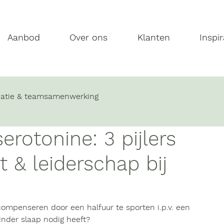
Aanbod
Over ons
Klanten
Inspir
tie & teamsamenwerking
serotonine: 3 pijlers
 & leiderschap bij
compenseren door een halfuur te 
sporten
 i.p.v. een 
inder slaap
 nodig heeft? 