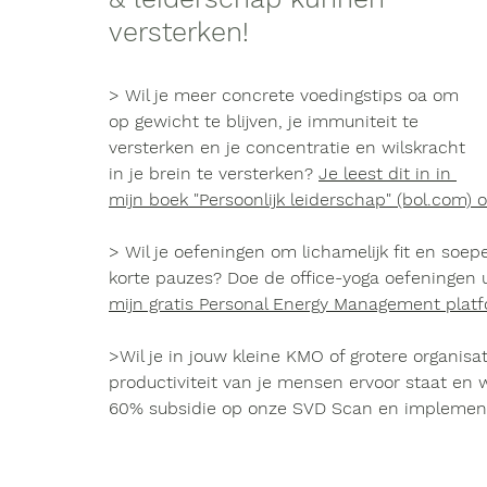
versterken!
> Wil je meer concrete voedingstips oa om 
op gewicht te blijven, je immuniteit te 
versterken en je concentratie en wilskracht 
in je brein te versterken? 
Je leest dit in in 
mijn boek "Persoonlijk leiderschap" (bol.com) 
> Wil je oefeningen om lichamelijk fit en soepel
korte pauzes? Doe de office-yoga oefeningen 
mijn gratis Personal Energy Management platf
>Wil je in jouw kleine KMO of grotere organisa
productiviteit van je mensen ervoor staat en 
60% subsidie op onze SVD Scan en implement