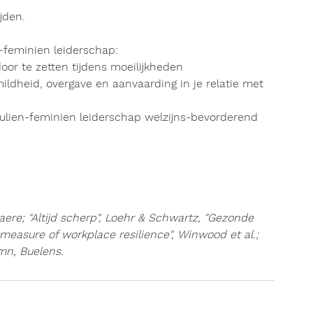
ijden.
-feminien leiderschap
:
oor te zetten
 tijdens moeilijkheden
ildheid, overgave en aanvaarding
 in je relatie met 
lien-feminien leiderschap 
welzijns-bevorderend
aere; "Altijd scherp", Loehr & Schwartz, "Gezonde 
measure of workplace resilience", Winwood et al.; 
mn, Buelens.