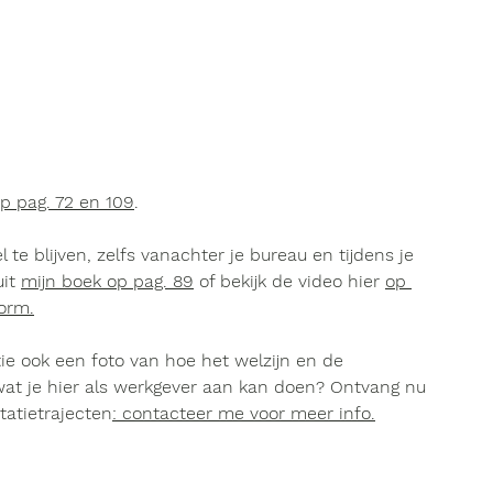
op pag. 72 en 109
.
 te blijven, zelfs vanachter je bureau en tijdens je 
uit 
mijn boek op pag. 89
 of bekijk de 
video hier 
op 
orm.
tie ook een foto van hoe het welzijn en de 
wat je hier als werkgever aan kan doen? 
Ontvang nu 
atietrajecten
: contacteer me voor meer info
.