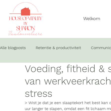
Welkom
Alle blogposts
Retentie & productiviteit
Communica
Voeding, fitheid & 
Duurzaam persoonlijk leiderschap
van werkveerkracht
stress
> Wist je dat je een 
slaaptekort
 het best kan 
uur langer te slapen, omdat een 
fit lichaam m