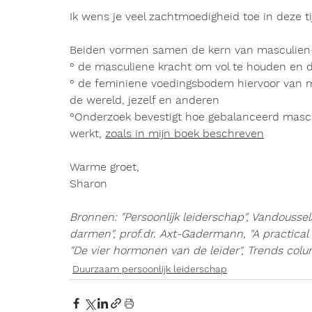
Ik wens je veel zachtmoedigheid
 toe in deze t
Beiden vormen samen de kern van 
masculien
° de masculiene 
kracht om vol te houden en d
° de feminiene 
voedingsbodem hiervoor van m
de wereld, jezelf en anderen
°Onderzoek bevestigt hoe gebalanceerd mascu
werkt, 
zoals in mijn boek beschreven
Warme groet,
Sharon 
Bronnen: "Persoonlijk leiderschap", Vandoussel
darmen", prof.dr. Axt-Gadermann, "A practical 
"De vier hormonen van de leider", Trends colu
Duurzaam persoonlijk leiderschap