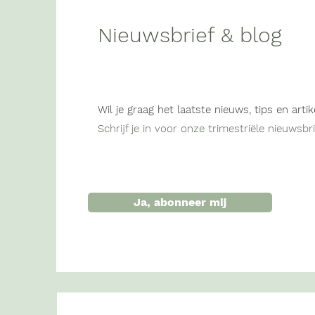
Nieuwsbrief & blog
Zelfontwikkeling als motor
4 voorneme
voor bedrijfsgroei &waarom
betere leid
niet besparen op welzijn,
zelfs in crisis- podcast met
Wil je graag het laatste nieuws, tips en artik
Joost Callens, owner
Schrijf je in voor onze trimestriële nieuwsb
Durabrik/Caminogroup
Ja, abonneer mij