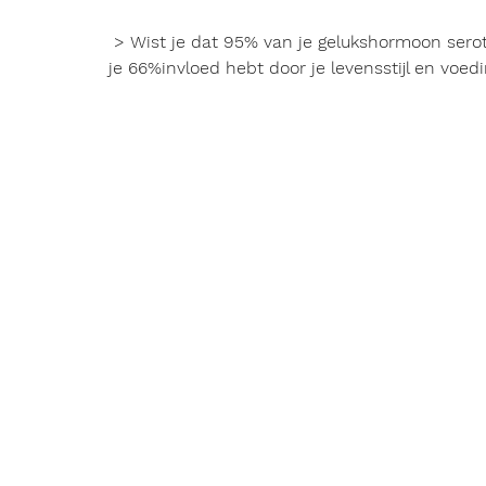
 > Wist je dat 
95%
 van je 
gelukshormoon
 sero
je 
66%
invloed hebt door je 
levensstijl
 en
 voed