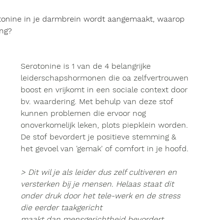
tonine in je darmbrein wordt aangemaakt, waarop 
ing
? 
Serotonine
 is 1 van de 4 belangrijke 
leiderschapshormonen
 die oa zelfvertrouwen 
boost en vrijkomt in een sociale context door 
bv. waardering. Met behulp van deze stof 
kunnen problemen die ervoor nog 
onoverkomelijk leken, plots piepklein worden. 
De stof bevordert je positieve stemming & 
het gevoel van 'gemak' of comfort in je hoofd.
> Dit wil je als leider dus zelf cultiveren en 
versterken bij je mensen. Helaas staat dit 
onder druk door het tele-werk en de stress 
die eerder taakgericht 
maakt dan mensgerichtheid bevordert.