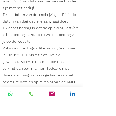
jezelf. Zorg wel dat deze mensen verbonden
zijn met het bedrijf.
Tik de datum van de inschrijving in. Dit is de
datum van dag dat je je aanvraag doet.
Tik er het bedrag in dat de opleiding kost (dit
is het bedrag ZONDER BTW). Het bedrag vind
je op de website.
Vul voor opleidingen dit erkenningsnummer
in: DV.O219070. Als dit niet lukt, tik
gewoon TAMEPA in en selecteer ons.
Je krijgt dan een mail van Sodexho met
daarin de vraag om jouw gedeelte van het
bedrag te betalen op rekening van de KMO
Portefeuille. Betaal dit bedrag aan Sodexho,
niet rechtstreeks aan mij! Let goed op dat je
de juiste referentienummer bij je betaling zet
anders komt de betaling niet bij de correcte
subsidieaanvraag terecht. De Vlaamse