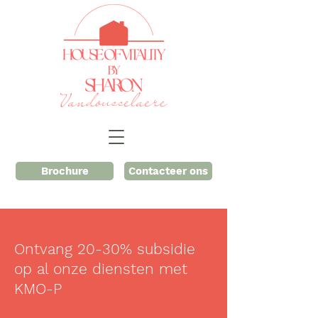
Brochure
Contacteer ons
Ontvang 20-30% subsidie
op al onze diensten met
KMO-P